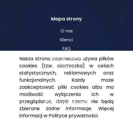
Mapa strony
O nas
Klienci
FAQ
Centrum Wiedzy
Nasza strona internetowa używa plików
cookies (tzw. ciasteczka) w celach
Blog
statystycznych, reklamowych oraz
funkcjonalnych. Każdy może
zaakceptować pliki cookies albo ma
Pomoc
możliwość wyłączenia ich w
przeglądarce, dzięki czemu nie będą
Polityka prywatności
zbierane żadne informacje. Więcej
Dla akcjonariuszy
informacji w
Polityce prywatności
.
Kontakt