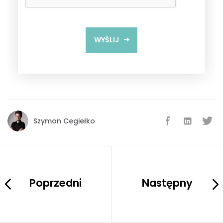
WYŚLIJ
Dziękujemy! Na Twój e-mail został wysłany
link do pobrania materiału.
Szymon Cegiełko
Poprzedni
Następny