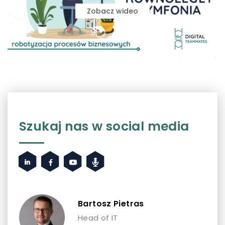
zagrożeniem lub nową możliwością na rynku pracy
Zobacz wideo
to zajrzyj do naszego
artykułu
, w którym
odpowiadamy na to pytanie!
Szukaj nas w social media
Bartosz Pietras
Head of IT