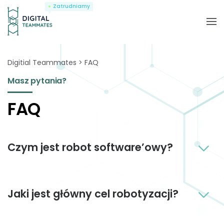
Zatrudniamy
Digitial Teammates
FAQ
Masz pytania?
FAQ
Czym jest robot software’owy?
Robot software
to
oprogramowanie
, którego
Jaki jest główny cel robotyzacji?
celem jest automatyzacja zadań wykonywanych
przez człowieka.
Nie posiada on fizycznych i
mechanicznych części
. W swoim działaniu
imituje