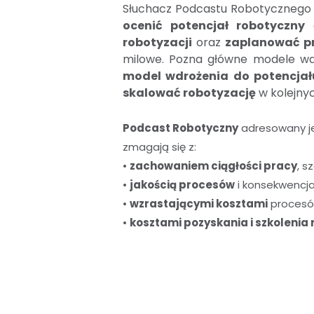
Słuchacz Podcastu Robotycznego 
ocenić potencjał robotyczny
o
robotyzacji
oraz
zaplanować pr
milowe. Pozna główne modele wd
model wdrożenia do potencjał
skalować robotyzację
w kolejnyc
Podcast Robotyczny
adresowany je
zmagają się z:
•
zachowaniem ciągłości pracy
, s
•
jakością procesów
i konsekwencja
•
wzrastającymi kosztami
procesó
•
kosztami pozyskania i szkoleni