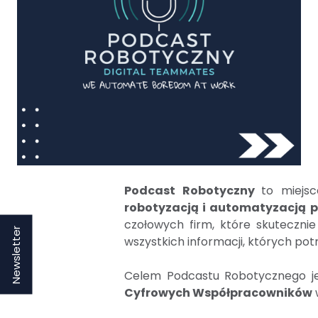
Podcast Robotyczny
to miejs
robotyzacją i automatyzacją 
czołowych firm, które skuteczn
Newsletter
wszystkich informacji, których pot
Celem Podcastu Robotycznego j
Cyfrowych Współpracowników