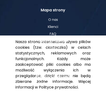
Mapa strony
O nas
Klienci
FAQ
Centrum Wiedzy
Nasza strona internetowa używa plików
cookies (tzw. ciasteczka) w celach
Blog
statystycznych, reklamowych oraz
funkcjonalnych. Każdy może
zaakceptować pliki cookies albo ma
Pomoc
możliwość wyłączenia ich w
przeglądarce, dzięki czemu nie będą
Polityka prywatności
zbierane żadne informacje. Więcej
Dla akcjonariuszy
informacji w
Polityce prywatności
.
Kontakt