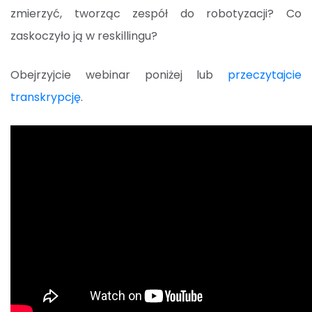
zmierzyć, tworząc zespół do robotyzacji? Co
zaskoczyło ją w reskillingu?
Obejrzyjcie webinar poniżej lub
przeczytajcie
transkrypcję
.