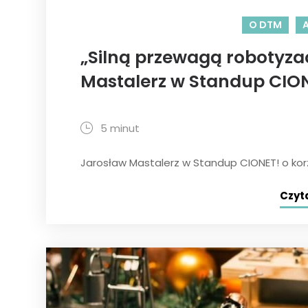
O DTM
„Silną przewagą robotyzac
Mastalerz w Standup CION
5 minut
Jarosław Mastalerz w Standup CIONET! o korz
Czyta