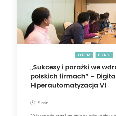
O DTM
BIZNES
„Sukcesy i porażki we wd
polskich firmach” – Digit
Hiperautomatyzacja VI
5 min
30 listopada oraz 1 grudnia br. odbyła się VI 