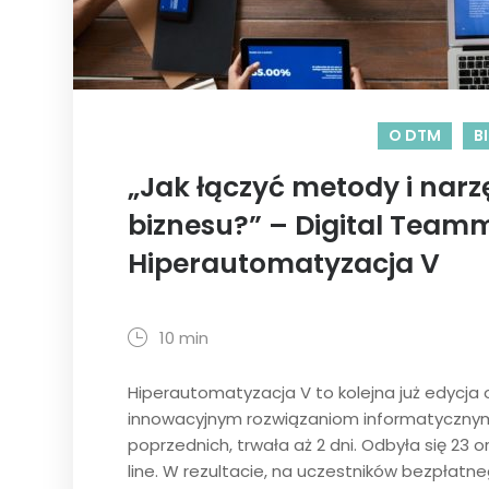
O DTM
B
„Jak łączyć metody i narz
biznesu?” – Digital Teamm
Hiperautomatyzacja V
10 min
Hiperautomatyzacja V to kolejna już edycja o
innowacyjnym rozwiązaniom informatycznym
poprzednich, trwała aż 2 dni. Odbyła się 23 
line. W rezultacie, na uczestników bezpłatne