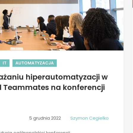
IT
AUTOMATYZACJA
rażaniu hiperautomatyzacji w
al Teammates na konferencji
5 grudnia 2022
Szymon Cegiełko
edycja ogólnopolskiej konferencji