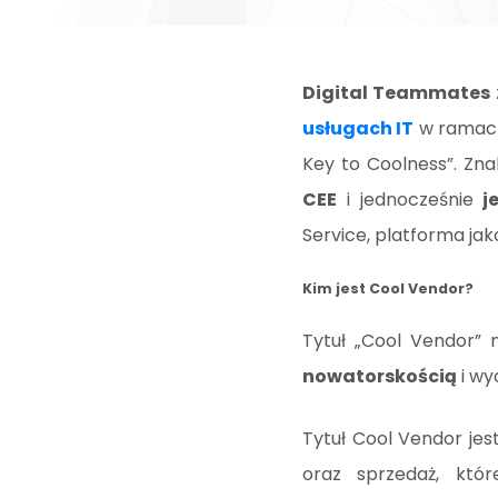
Digital Teammates
usługach IT
w ramach 
Key to Coolness”. Zna
CEE
i jednocześnie
j
Service, platforma jak
Kim jest Cool Vendor?
Tytuł „Cool Vendor”
nowatorskością
i wy
Tytuł Cool Vendor jes
oraz sprzedaż, któ