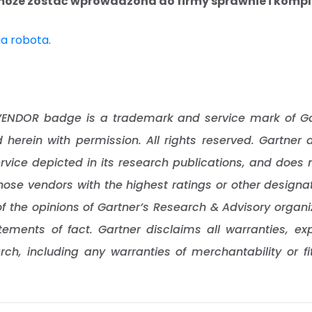
może zostać wprowadzona do firmy sprawnie i komp
cia robota
.
NDOR badge is a trademark and service mark of Gartn
ed herein with permission. All rights reserved. Gartne
rvice depicted in its research publications, and does
those vendors with the highest ratings or other designa
of the opinions of Gartner’s Research & Advisory organ
ements of fact. Gartner disclaims all warranties, exp
rch, including any warranties of merchantability or fi