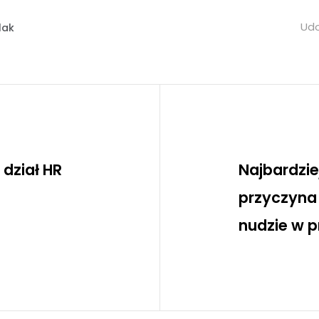
Udo
lak
 dział HR
Najbardzi
przyczyna r
nudzie w 