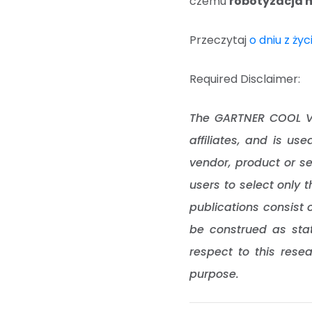
czemu
robotyzacja 
Przeczytaj
o dniu z ży
Required Disclaimer:
The GARTNER COOL VE
affiliates, and is us
vendor, product or se
users to select only 
publications consist 
be construed as stat
respect to this resea
purpose.