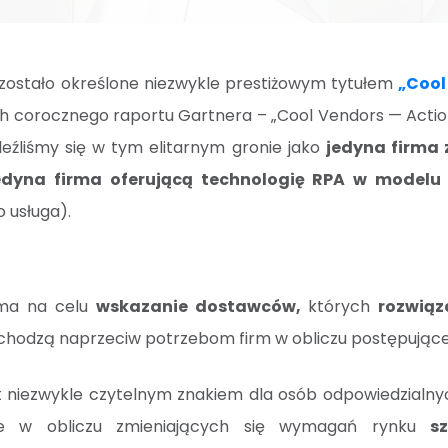
zostało określone niezwykle prestiżowym tytułem
„Cool
corocznego raportu Gartnera – „Cool Vendors — Action,
leźliśmy się w tym elitarnym gronie jako
jedyna firma 
edyna firma oferującą technologię RPA w modelu
o usługa).
 ma na celu
wskazanie dostawców,
których
rozwiąz
chodzą naprzeciw potrzebom firm w obliczu postępującej 
t niezwykle czytelnym znakiem dla osób odpowiedzialny
re w obliczu zmieniających się wymagań rynku
s