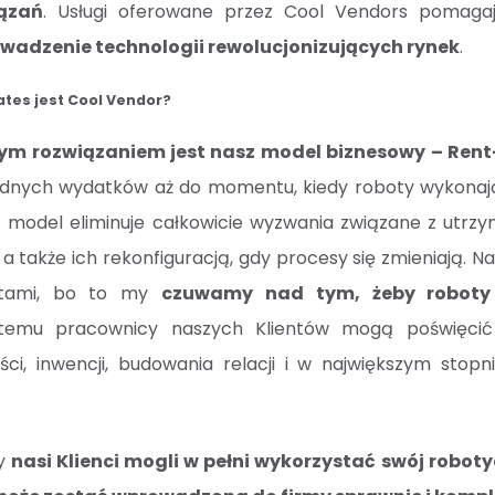
ązań
. Usługi oferowane przez Cool Vendors pomag
wadzenie technologii rewolucjonizujących rynek
.
tes jest Cool Vendor?
m rozwiązaniem jest nasz model biznesowy – Ren
żadnych wydatków aż do momentu, kiedy roboty wykonaj
model eliminuje całkowicie wyzwania związane z utrz
a także ich rekonfiguracją, gdy procesy się zmieniają. Nas
ktami, bo to my
czuwamy nad tym, żeby roboty 
 temu pracownicy naszych Klientów mogą poświęcić
i, inwencji, budowania relacji i w największym stopni
by
nasi Klienci mogli w pełni wykorzystać swój robot