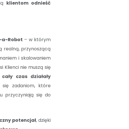
ają
klientom odnieść
t-a-Robot
– w którym
ą realną, przynoszącą
ymaniem i skalowaniem
i Klienci nie muszą się
cały czas działały
 się zadaniom, które
u przyczyniają się do
yczny potencjał
, dzięki