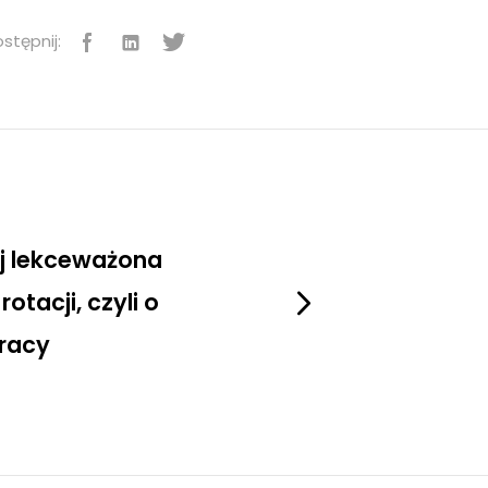
stępnij:
ej lekceważona
otacji, czyli o
pracy