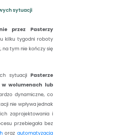
ych sytuacji
nie przez Pasterzy
u kilku tygodni roboty
 na tym nie kończy się
ch sytuacji
Pasterze
y w wolumenach lub
bardzo dynamiczne, co
cji nie wpływa jednak
ch zaprojektowania i
ocesu przebiegała bez
h
oraz
automatyzacja