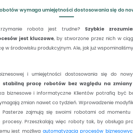
robotów wymaga umiejętności dostosowania się do now
trzymanie robota jest trudne?
Szybkie zrozumie
cesów jest kluczowe
, by stworzone przez nich w ciąg
 w środowisku produkcyjnym. Ale, jak już wspominaliśmy,
biznesowej i umiejętności dostosowania się do nowy
 i stabilną pracę robotów bez względu na zmian
ska biznesowe i informatyczne Klientów potrafią być 
wymagają zmian nawet co tydzień. Wprowadzenie modyfika
. Pasterze zajmują się swoimi robotami od momentu i
 procesy. Przeszkalają więc roboty tak, by obsługa pr
 temu jest możliwa
automatyzacja procesów biznesowyc