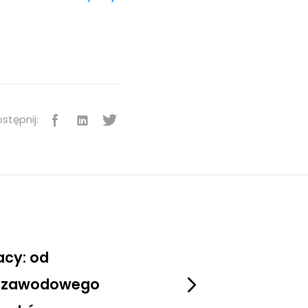
stępnij:
acy: od
a zawodowego