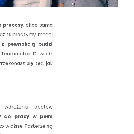
m procesy
, choć sama
 oraz tłumaczymy model
z pewnością budzi
tal Teammates. Dowiedz
zekonasz się też, jak
o wdrożeniu robotów
y do pracy w pełni
 to właśnie Pasterze są