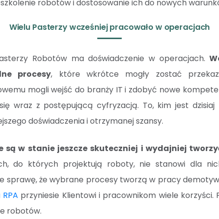
eszkolenie robotów i dostosowanie ich do nowych warunk
Wielu Pasterzy wcześniej pracowało w operacjach
Pasterzy Robotów ma doświadczenie w operacjach.
Wc
ne procesy
, które wkrótce mogły zostać przekaz
gowemu mogli wejść do branży IT i zdobyć nowe kompete
się wraz z postępującą cyfryzacją. To, kim jest dzisiaj
jszego doświadczenia i otrzymanej szansy.
e są w stanie jeszcze skuteczniej i wydajniej tworz
, do których projektują roboty, nie stanowi dla ni
sobie sprawę, że wybrane procesy tworzą w pracy demoty
a RPA
przyniesie Klientowi i pracownikom wiele korzyści. 
ie robotów.