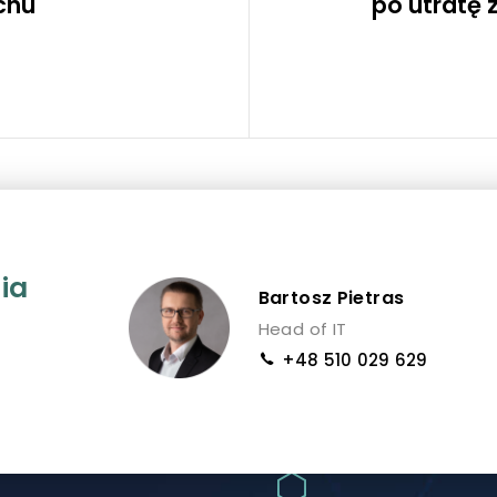
chu
po utratę
ia
Bartosz Pietras
Head of IT
+48 510 029 629