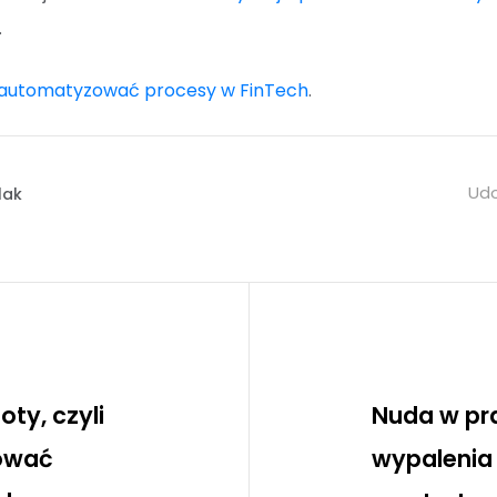
.
zautomatyzować procesy w FinTech
.
Udo
lak
ty, czyli
Nuda w pr
ować
wypaleni