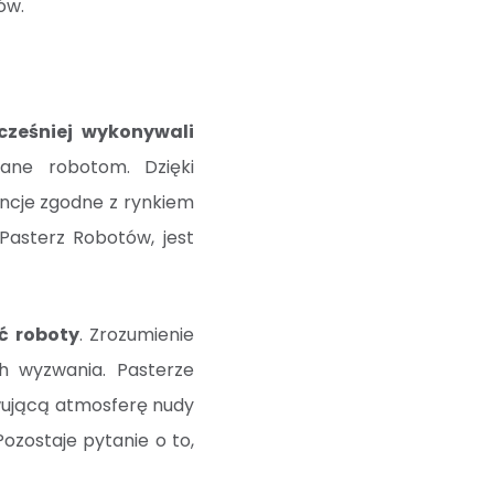
ów.
ześniej wykonywali
ane robotom. Dzięki
ncje zgodne z rynkiem
 Pasterz Robotów, jest
yć roboty
. Zrozumienie
ch wyzwania. Pasterze
wującą atmosferę nudy
Pozostaje pytanie o to,