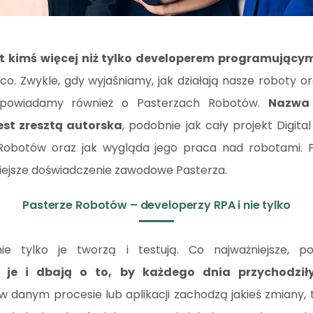
t kimś więcej niż tylko developerem programujący
co. Zwykle, gdy wyjaśniamy, jak działają nasze roboty
opowiadamy również o Pasterzach Robotów.
Nazwa 
est zresztą autorska
, podobnie jak cały projekt Digi
z Robotów oraz jak wygląda jego praca nad robotami. Pr
iejsze doświadczenie zawodowe Pasterza.
Pasterze Robotów – developerzy RPA i nie tylko
ie tylko je tworzą i testują. Co najważniejsze, p
ą je i dbają o to, by każdego dnia przychodził
i w danym procesie lub aplikacji zachodzą jakieś zmiany,