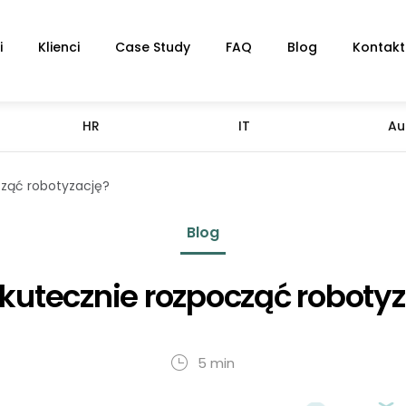
i
Klienci
Case Study
FAQ
Blog
Kontakt
HR
IT
Au
cząć robotyzację?
Blog
kutecznie rozpocząć roboty
5 min