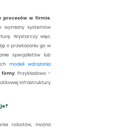
 procesów w firmie
.
lub wymiany systemów
yturę. Wystarczy więc
zję o przekazaniu go w
nie specjalistów lub
nych
modeli wdrażania
 firmy
. Przykładowo –
tkowej infrastruktury
aje?
zenia robotów, można