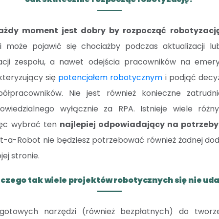
ażdy moment jest dobry by rozpocząć robotyzację
i może pojawić się chociażby podczas aktualizacji 
acji zespołu, a nawet odejścia pracowników na emer
kteryzujący się
potencjałem robotycznym
i podjąć decy
łpracowników. Nie jest również konieczne zatrudnia
powiedzialnego wyłącznie za RPA. Istnieje wiele róż
ięc wybrać ten
najlepiej odpowiadający na potrzeby
t-a-Robot nie będziesz potrzebować również żadnej doda
ej stronie.
czego tak wiele projektów robotycznych się nie ud
 gotowych narzędzi (również bezpłatnych) do twor