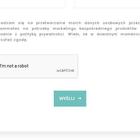
gadzam się na przetwarzanie moich danych osobowych przez 
eammates na potrzeby marketingu bezpośredniego produktów 
godnie z polityką prywatności. Wiem, że w dowolnym momenc
cofać zgodę.
WYŚLIJ
jemy! Na Twój e-mail został wysłany link do pobrania mat