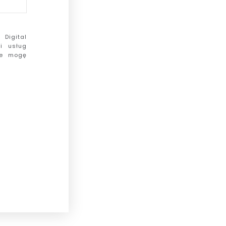
Digital
i usług
ie mogę
eriału.