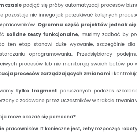
m czasie
podjąć się próby automatyzacji procesów bi
ie pozostaje nic innego jak poszukiwać kolejnych proce
ółpracowników.
Ogromna część projektów jednak się
jść
solidne testy funkcjonalne
, musimy zadbać by p
to ten etap stanowi duże wyzwanie, szczególnie dla 
tarczaniu oprogramowania,. Przedsiębiorcy podejm
ściwych procesów lub nie monitorują swoich botów po w
acja procesów zarządzających zmianami
i kontrolu
awiamy
tylko fragment
poruszanych podczas szkoleni
rzony o zadawane przez Uczestników w trakcie trwania 
cja może okazać się pomocna?
onie pracowników IT konieczne jest, żeby rozpocząć robot