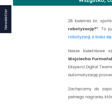
Newsletter
28 kwietnia br. spot
robotyzację?”
. To j
robotyzacji, a boisz si
Nasze kwietniowe s
Wojciecha Furmańs
Eksperci Digital Team
automatyzację procesó
Zachęcamy do zapoz
pełnego nagrania, któr