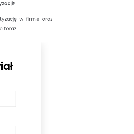
yzacji?
yzację w firmie oraz
e teraz.
iał