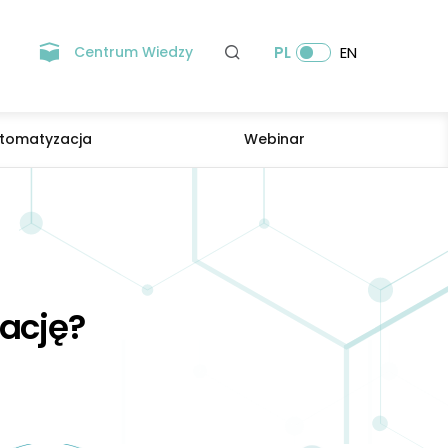
Centrum Wiedzy
PL
EN
tomatyzacja
Webinar
zację?