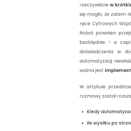
rzeczywiście
w krótki
się mogło, że zatem n
ręce Cyfrowych Wsp
Robot powinien prze
bezbłędnie – a częs
doświadczenia w dos
automatyzacji niewła
ważna jest
implement
W artykule przedst
rozmowy został rozsze
Kiedy automatyza
Ile wysiłku po str