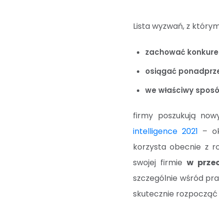
Lista wyzwań, z którym
zachować konkuren
osiągać ponadprze
we właściwy spos
firmy poszukują now
intelligence 2021
– ok
korzysta obecnie z 
swojej firmie
w przec
szczególnie wśród pr
skutecznie rozpocząć 