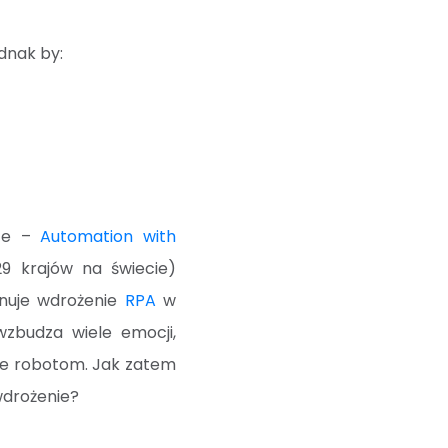
dnak by:
tte –
Automation with
9 krajów na świecie)
anuje wdrożenie
RPA
w
wzbudza wiele emocji,
ne robotom. Jak zatem
wdrożenie?