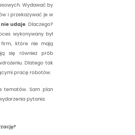
znesowych. Wydawać by
sów i przekazywać je w
 nie udaje
. Dlaczego?
roces wykonywany był
firm, które nie mają
ują się również prób
drożeniu. Dlatego tak
jącymi pracę robotów.
a tematów. Sam plan
wydarzenia pytania.
yzację?