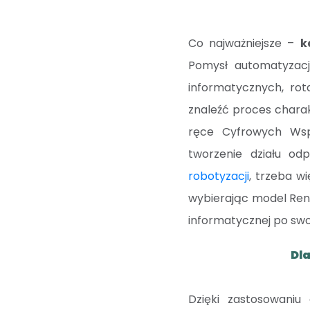
Co najważniejsze –
k
Pomysł automatyzacj
informatycznych, rot
znaleźć proces chara
ręce Cyfrowych Wspó
tworzenie działu od
robotyzacji
, trzeba w
wybierając model Ren
informatycznej po swoj
Dla
Dzięki zastosowaniu