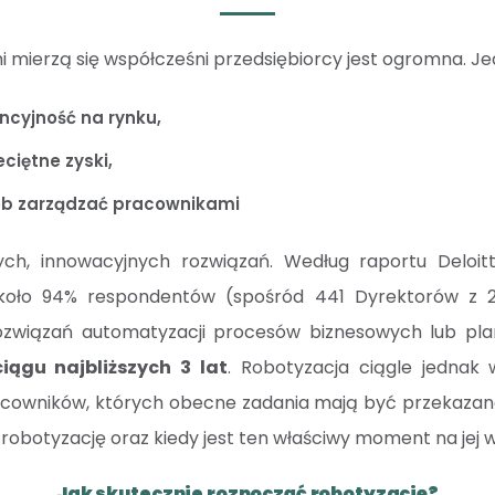
i mierzą się współcześni przedsiębiorcy jest ogromna. Je
cyjność na rynku,
ciętne zyski,
ób zarządzać pracownikami
ych, innowacyjnych rozwiązań. Według raportu Deloi
oło 94% respondentów (spośród 441 Dyrektorów z 2
rozwiązań automatyzacji procesów biznesowych lub pl
iągu najbliższych 3 lat
. Robotyzacja ciągle jednak 
acowników, których obecne zadania mają być przekaza
robotyzację oraz kiedy jest ten właściwy moment na jej 
Jak skutecznie rozpocząć robotyzację?