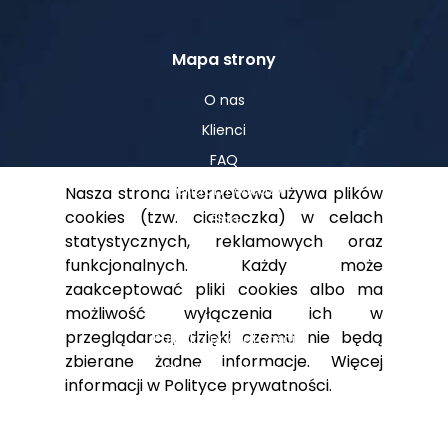
Mapa strony
O nas
Klienci
FAQ
Centrum Wiedzy
Nasza strona internetowa używa plików
cookies (tzw. ciasteczka) w celach
Blog
statystycznych, reklamowych oraz
funkcjonalnych. Każdy może
zaakceptować pliki cookies albo ma
Pomoc
możliwość wyłączenia ich w
przeglądarce, dzięki czemu nie będą
Polityka prywatności
zbierane żadne informacje. Więcej
Dla akcjonariuszy
informacji w
Polityce prywatności
.
Kontakt