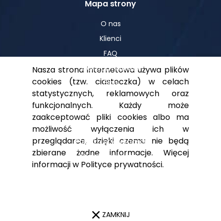
Mapa strony
O nas
Klienci
FAQ
Centrum Wiedzy
Nasza strona internetowa używa plików
cookies (tzw. ciasteczka) w celach
Blog
statystycznych, reklamowych oraz
funkcjonalnych. Każdy może
zaakceptować pliki cookies albo ma
Pomoc
możliwość wyłączenia ich w
przeglądarce, dzięki czemu nie będą
Polityka prywatności
zbierane żadne informacje. Więcej
Dla akcjonariuszy
informacji w
Polityce prywatności
.
Kontakt
ZAMKNIJ
© 2023 Digital Teammates Designed by
Frogriot