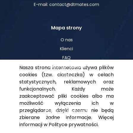
E-mail: contact@dtmates.com
Mapa strony
O nas
Klienci
FAQ
Centrum Wiedzy
Nasza strona internetowa używa plików
cookies (tzw. ciasteczka) w celach
Blog
statystycznych, reklamowych oraz
funkcjonalnych. Każdy może
zaakceptować pliki cookies albo ma
Pomoc
możliwość wyłączenia ich w
przeglądarce, dzięki czemu nie będą
Polityka prywatności
zbierane żadne informacje. Więcej
Dla akcjonariuszy
informacji w
Polityce prywatności
.
Kontakt