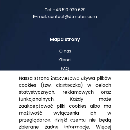
Tel: +48 510 029 629
E-mail: contact@dtmates.com
Mapa strony
O nas
Klienci
FAQ
Centrum Wiedzy
Nasza strona internetowa używa plików
cookies (tzw. ciasteczka) w celach
Blog
statystycznych, reklamowych oraz
funkcjonalnych. Każdy może
zaakceptować pliki cookies albo ma
Pomoc
możliwość wyłączenia ich w
przeglądarce, dzięki czemu nie będą
Polityka prywatności
zbierane żadne informacje. Więcej
Dla akcjonariuszy