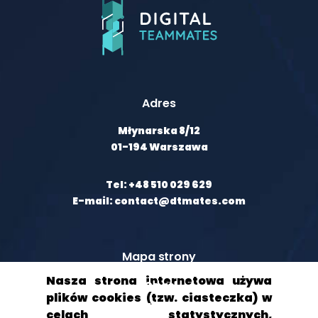
Adres
Młynarska 8/12
01-194 Warszawa
Tel: +48 510 029 629
E-mail: contact@dtmates.com
Mapa strony
Nasza strona internetowa używa
O nas
plików cookies (tzw. ciasteczka) w
Klienci
celach statystycznych,