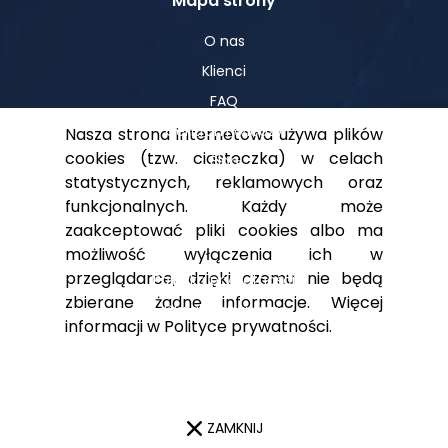
Mapa strony
O nas
Klienci
FAQ
Centrum Wiedzy
Nasza strona internetowa używa plików
cookies (tzw. ciasteczka) w celach
Blog
statystycznych, reklamowych oraz
funkcjonalnych. Każdy może
zaakceptować pliki cookies albo ma
Pomoc
możliwość wyłączenia ich w
przeglądarce, dzięki czemu nie będą
Polityka prywatności
zbierane żadne informacje. Więcej
Dla akcjonariuszy
informacji w
Polityce prywatności
.
Kontakt
ZAMKNIJ
© 2023 Digital Teammates Designed by
Frogriot