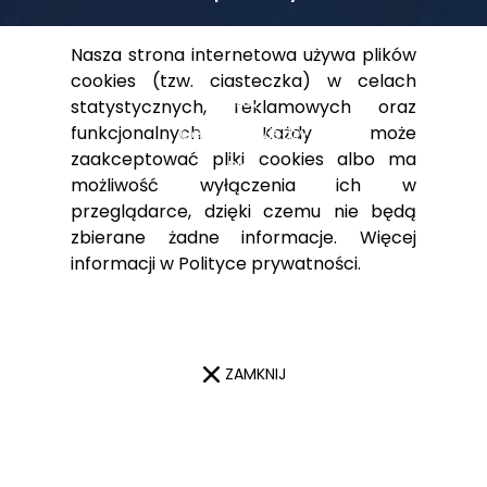
O nas
Nasza strona internetowa używa plików
Klienci
cookies (tzw. ciasteczka) w celach
FAQ
statystycznych, reklamowych oraz
funkcjonalnych. Każdy może
Centrum Wiedzy
zaakceptować pliki cookies albo ma
Blog
możliwość wyłączenia ich w
przeglądarce, dzięki czemu nie będą
zbierane żadne informacje. Więcej
Pomoc
informacji w
Polityce prywatności
.
Polityka prywatności
Dla akcjonariuszy
Kontakt
ZAMKNIJ
© 2023 Digital Teammates Designed by
Frogriot