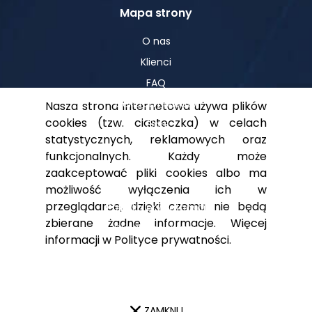
Mapa strony
O nas
Klienci
FAQ
Centrum Wiedzy
Nasza strona internetowa używa plików
cookies (tzw. ciasteczka) w celach
Blog
statystycznych, reklamowych oraz
funkcjonalnych. Każdy może
zaakceptować pliki cookies albo ma
Pomoc
możliwość wyłączenia ich w
przeglądarce, dzięki czemu nie będą
Polityka prywatności
zbierane żadne informacje. Więcej
Dla akcjonariuszy
informacji w
Polityce prywatności
.
Kontakt
ZAMKNIJ