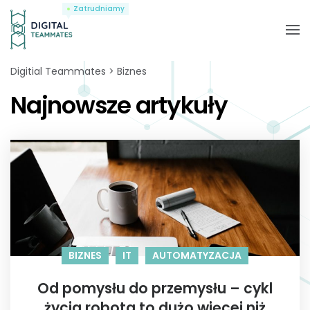
Zatrudniamy
Digitial Teammates
Biznes
Najnowsze artykuły
BIZNES
IT
AUTOMATYZACJA
Od pomysłu do przemysłu – cykl
życia robota to dużo więcej niż