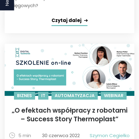
księgowych?
Czytaj dalej
BIZNES
IT
AUTOMATYZACJA
WEBINAR
„O efektach współpracy z robotami
– Success Story Thermoplast”
5 min
30 czerwca 2022
Szymon Cegiełko