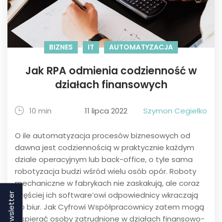
BIZNES
IT
AUTOMATYZACJA
Jak RPA odmienia codzienność w
działach finansowych
10 min
11 lipca 2022
Szymon Cegiełko
O ile automatyzacja procesów biznesowych od
dawna jest codziennością w praktycznie każdym
dziale operacyjnym lub back-office, o tyle sama
robotyzacja budzi wśród wielu osób opór. Roboty
mechaniczne w fabrykach nie zaskakują, ale coraz
częściej ich software’owi odpowiednicy wkraczają
Newsletter
do biur. Jak Cyfrowi Współpracownicy zatem mogą
wspierać osoby zatrudnione w działach finansowo-