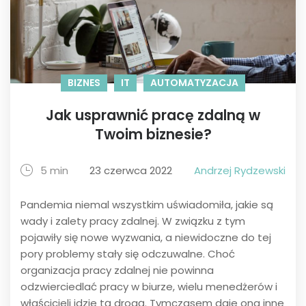
BIZNES
IT
AUTOMATYZACJA
Jak usprawnić pracę zdalną w
Twoim biznesie?
5 min
23 czerwca 2022
Andrzej Rydzewski
Pandemia niemal wszystkim uświadomiła, jakie są
wady i zalety pracy zdalnej. W związku z tym
pojawiły się nowe wyzwania, a niewidoczne do tej
pory problemy stały się odczuwalne. Choć
organizacja pracy zdalnej nie powinna
odzwierciedlać pracy w biurze, wielu menedżerów i
właścicieli idzie tą drogą. Tymczasem daje ona inne