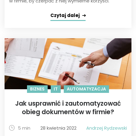
w firmie, by czerpać z niej wymierne korzyści.
Czytaj dalej
BIZNES
IT
AUTOMATYZACJA
Jak usprawnić i zautomatyzować
obieg dokumentów w firmie?
5 min
28 kwietnia 2022
Andrzej Rydzewski