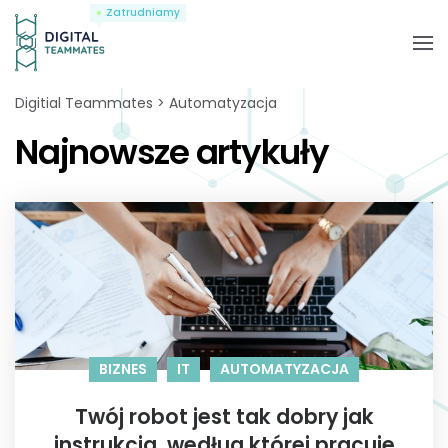
Zatrudniamy
Digitial Teammates
Automatyzacja
Najnowsze artykuły
BIZNES
IT
AUTOMATYZACJA
Twój robot jest tak dobry jak
instrukcja, według której pracuje