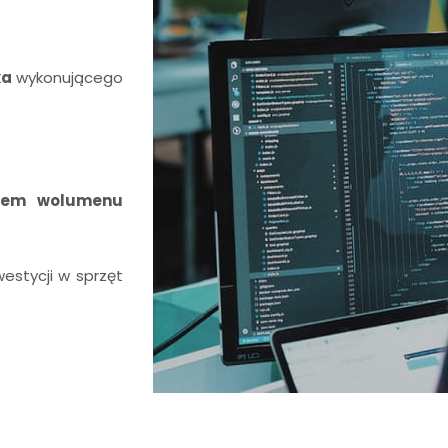
ka
wykonującego
stem wolumenu
estycji w sprzęt