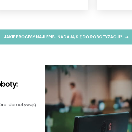
JAKIE PROCESY NAJLEPIEJ NADAJĄ SIĘ DO ROBOTYZACJI?
oboty:
tóre demotywują