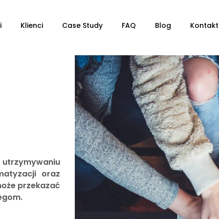
i
Klienci
Case Study
FAQ
Blog
Kontakt
i utrzymywaniu
atyzacji oraz
może przekazać
egom.