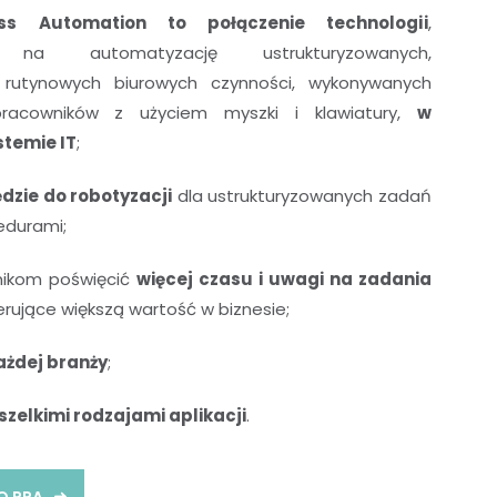
ss Automation to połączenie technologii
,
h na automatyzację ustrukturyzowanych,
 rutynowych biurowych czynności, wykonywanych
racowników z użyciem myszki i klawiatury,
w
stemie IT
;
dzie do robotyzacji
dla ustrukturyzowanych zadań
edurami;
nikom poświęcić
więcej czasu i uwagi na zadania
erujące większą wartość w biznesie;
ażdej branży
;
szelkimi rodzajami aplikacji
.