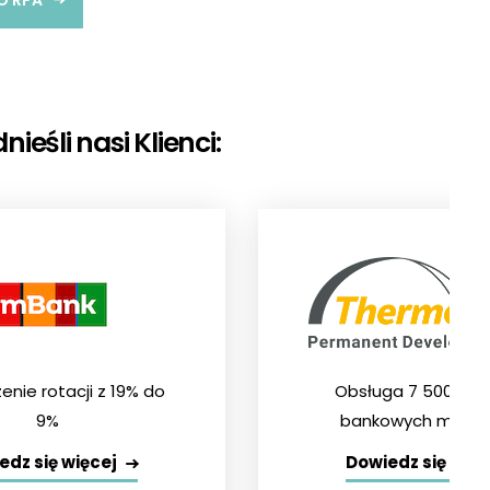
O RPA
eśli nasi Klienci:
enie rotacji z 19% do
Obsługa 7 500 wy
9%
bankowych miesię
edz się więcej
Dowiedz się więc