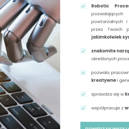
Robotic Proce
pozwalającyc
powtarzalnych i
przez Twoich p
jakimkolwiek sy
znakomite narzę
określonych proc
pozwala pracow
kreatywne
i gen
sprawdza się w
k
współpracuje z
w